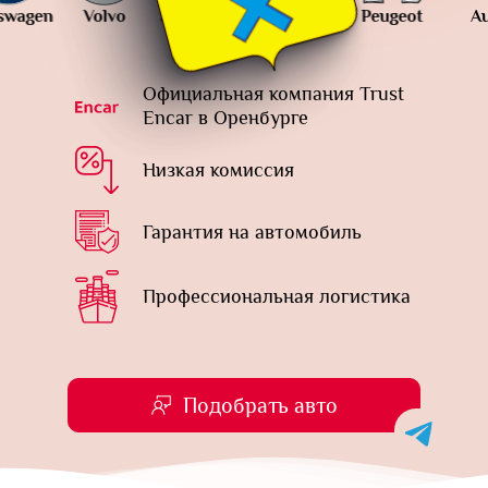
n
Volvo
SsangYong
Porsche
Peugeot
Audi
Официальная компания Trust
Encar в Оренбурге
Низкая комиссия
Гарантия на автомобиль
Профессиональная логистика
Подобрать авто