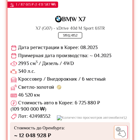
1 / 87 613 ₽ (1 431 587 ₩)
BMW X7
X7 (G07) - xDrive 40d M Sport 6STR
319도4152
Дата регистрации в Корее: 08.2023
Примерная дата производства: ~ 04.2023
3
2993 см
/ Дизель / 4WD
340 л.с.
Кроссовер / Внедорожник / 6 местный
Светло-золотой
46 520 км
Стоимость авто в Корее: 6 725 880 ₽
(109 900 000 ₩)
Лот: 42498552
32
Стоимость до Оренбурга:
~ 12 048 928 ₽